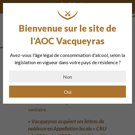
Bienvenue sur le site de
l'AOC Vacqueyras
Avez-vous l'âge légal de consommation d'alcool, selon la
Les 30 ans
législation en vigueur dans votre pays de résidence ?
Non
COVID-19: Les festivités liées au 30
Oui
ans de l’appellation sont annulées
compte tenu de la gravité de la crise
sanitaire.
« Vacqueyras acquiert ses lettres de
noblesse en Appellation locale « CRU