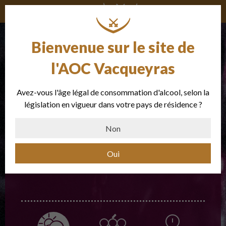
Les millésimes
Bienvenue sur le site de
l'AOC Vacqueyras
Avez-vous l'âge légal de consommation d'alcool, selon la
législation en vigueur dans votre pays de résidence ?
Non
2019
Oui