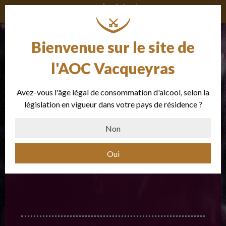
Les millésimes
Bienvenue sur le site de
l'AOC Vacqueyras
Avez-vous l'âge légal de consommation d'alcool, selon la
législation en vigueur dans votre pays de résidence ?
Non
CHOISIR UN
MILLÉSIME
Oui