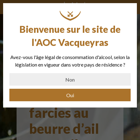
Bienvenue sur le site de
l'AOC Vacqueyras
Avez-vous l'âge légal de consommation d'alcool, selon la
Tagliolini
législation en vigueur dans votre pays de résidence ?
fraîches aux
Non
moules
Oui
farcies au
beurre d’ail