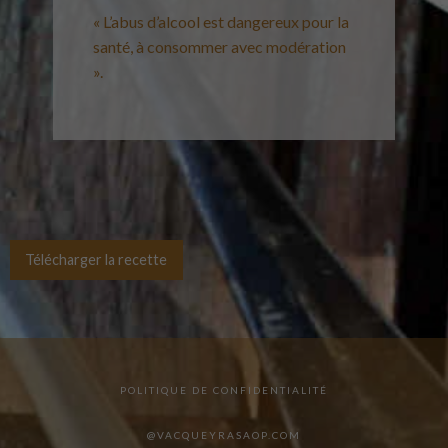
« L’abus d’alcool est dangereux pour la
santé, à consommer avec modération
».
Télécharger la recette
POLITIQUE DE CONFIDENTIALITÉ
@VACQUEYRASAOP.COM