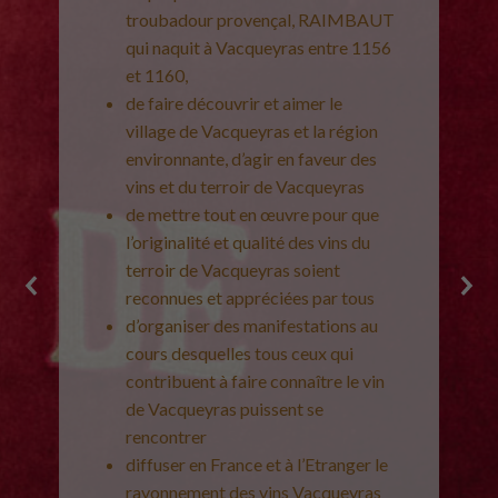
troubadour provençal, RAIMBAUT
qui naquit à Vacqueyras entre 1156
et 1160,
de faire découvrir et aimer le
village de Vacqueyras et la région
environnante, d’agir en faveur des
vins et du terroir de Vacqueyras
de mettre tout en œuvre pour que
l’originalité et qualité des vins du
terroir de Vacqueyras soient
reconnues et appréciées par tous
d’organiser des manifestations au
cours desquelles tous ceux qui
contribuent à faire connaître le vin
de Vacqueyras puissent se
rencontrer
diffuser en France et à l’Etranger le
rayonnement des vins Vacqueyras