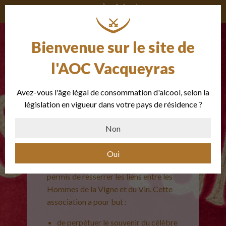
Bienvenue sur le site de
l'AOC Vacqueyras
Avez-vous l'âge légal de consommation d'alcool, selon la
La Confrérie
législation en vigueur dans votre pays de résidence ?
Non
Créée le 4 mai 1984, la naissance de la
Confrérie dans le village de
Oui
Vacqueyras à été euphorique et a
permis de resserrer les liens entre les
Hommes de la Vigne et du Vin. Cette
association a pour but :
de perpétuer le souvenir du célèbre