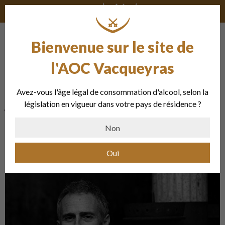
Bienvenue sur le site de
La ferme du Mont
l'AOC Vacqueyras
« Une passion illimitée pour les beaux
Avez-vous l'âge légal de consommation d'alcool, selon la
grenaches »
législation en vigueur dans votre pays de résidence ?
Non
Oui