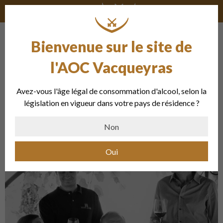
Bienvenue sur le site de
Vignobles Alain Jaume
l'AOC Vacqueyras
« Un grand vin se fait avec de beaux raisins
Avez-vous l'âge légal de consommation d'alcool, selon la
en laissant s‘exprimer les forces de la Terre.
législation en vigueur dans votre pays de résidence ?
»
Non
Oui