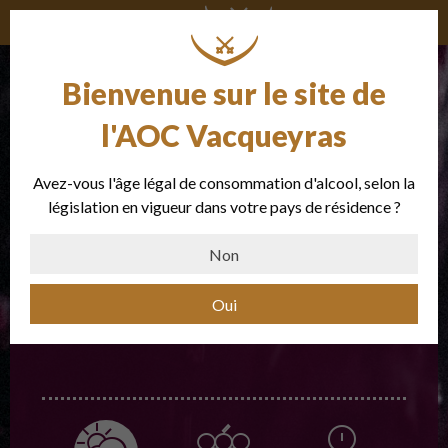
Les millésimes
Bienvenue sur le site de
l'AOC Vacqueyras
Avez-vous l'âge légal de consommation d'alcool, selon la
législation en vigueur dans votre pays de résidence ?
Non
1998
Oui