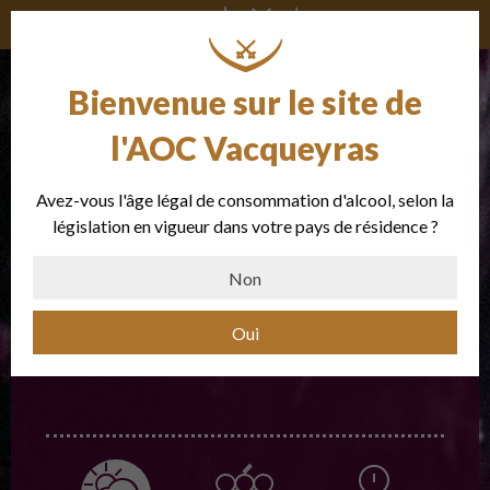
Les millésimes
Bienvenue sur le site de
l'AOC Vacqueyras
Avez-vous l'âge légal de consommation d'alcool, selon la
législation en vigueur dans votre pays de résidence ?
Non
2004
Oui