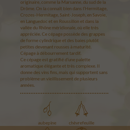
originaire, comme la Marsanne, du sud de la
Drôme. On la connaît bien dans l’Hermitage,
Crozes-Hermitage, Saint-Joseph, en Savoie,
en Languedoc et en Roussillon et dans la
vallée du Rhône méridionale, où elle très
appréciée. Ce cépage possède des grappes
de forme cylindrique et des baies plutôt
petites devenant rousses à maturité.
Cépage à débourrement tardif.
Ce cépage est gratifié d’une palette
aromatique élégante et très complexe. Il
donne des vins fins, mais qui supportent sans
problème un vieillissement de plusieurs
années.
aubepine
chèvrefeuille