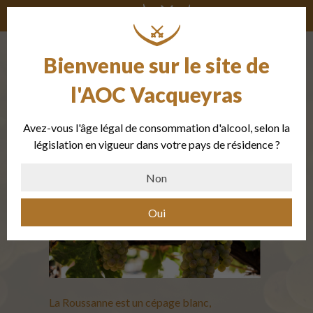
Bienvenue sur le site de
La Roussanne
l'AOC Vacqueyras
Avez-vous l'âge légal de consommation d'alcool, selon la
Cépage pour vin blanc, rosé et
législation en vigueur dans votre pays de résidence ?
rouge
Non
Oui
La Roussanne est un cépage blanc,